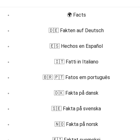
🌍 Facts
🇩🇪 Fakten auf Deutsch
🇪🇸 Hechos en Español
🇮🇹 Fatti in Italiano
🇧🇷 🇵🇹 Fatos em português
🇩🇰 Fakta på dansk
🇸🇪 Fakta på svenska
🇳🇴 Fakta på norsk
🇫🇮 Faktat suomeksi