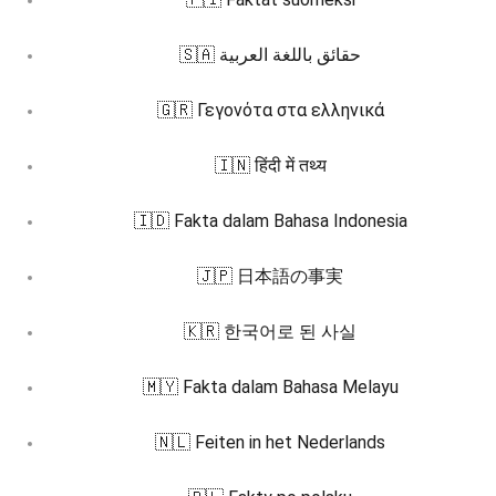
🇸🇦 حقائق باللغة العربية
🇬🇷 Γεγονότα στα ελληνικά
🇮🇳 हिंदी में तथ्य
🇮🇩 Fakta dalam Bahasa Indonesia
🇯🇵 日本語の事実
🇰🇷 한국어로 된 사실
🇲🇾 Fakta dalam Bahasa Melayu
🇳🇱 Feiten in het Nederlands