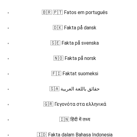
🇧🇷 🇵🇹 Fatos em português
🇩🇰 Fakta på dansk
🇸🇪 Fakta på svenska
🇳🇴 Fakta på norsk
🇫🇮 Faktat suomeksi
🇸🇦 حقائق باللغة العربية
🇬🇷 Γεγονότα στα ελληνικά
🇮🇳 हिंदी में तथ्य
🇮🇩 Fakta dalam Bahasa Indonesia