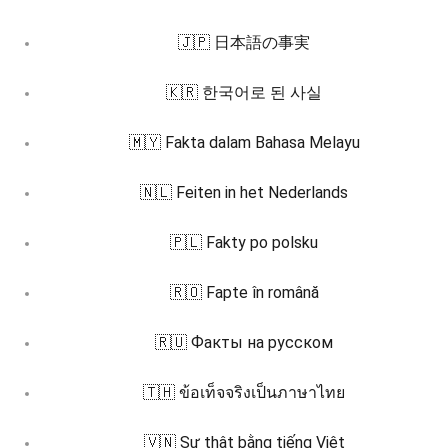
🇯🇵 日本語の事実
🇰🇷 한국어로 된 사실
🇲🇾 Fakta dalam Bahasa Melayu
🇳🇱 Feiten in het Nederlands
🇵🇱 Fakty po polsku
🇷🇴 Fapte în română
🇷🇺 Факты на русском
🇹🇭 ข้อเท็จจริงเป็นภาษาไทย
🇻🇳 Sự thật bằng tiếng Việt