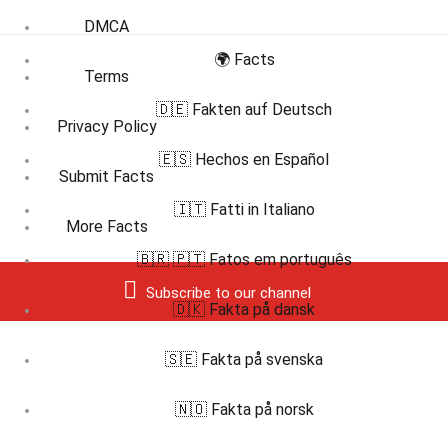
DMCA
🌍 Facts
Terms
🇩🇪 Fakten auf Deutsch
Privacy Policy
🇪🇸 Hechos en Español
Submit Facts
🇮🇹 Fatti in Italiano
More Facts
🇧🇷 🇵🇹 Fatos em português
Subscribe to our channel
🇩🇰 Fakta på dansk
🇸🇪 Fakta på svenska
🇳🇴 Fakta på norsk