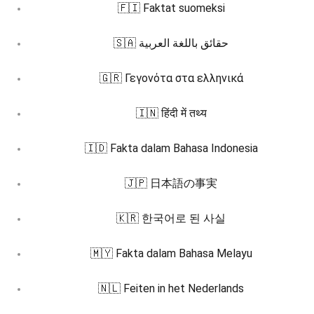
🇫🇮 Faktat suomeksi
🇸🇦 حقائق باللغة العربية
🇬🇷 Γεγονότα στα ελληνικά
🇮🇳 हिंदी में तथ्य
🇮🇩 Fakta dalam Bahasa Indonesia
🇯🇵 日本語の事実
🇰🇷 한국어로 된 사실
🇲🇾 Fakta dalam Bahasa Melayu
🇳🇱 Feiten in het Nederlands