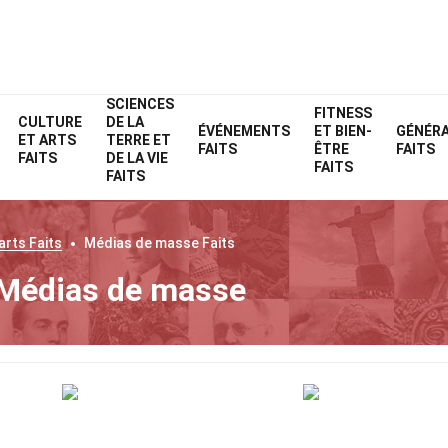
SCIENCES
FITNESS
CULTURE
DE LA
ÉVÉNEMENTS
ET BIEN-
GÉNÉR
ET ARTS
TERRE ET
FAITS
ÊTRE
FAITS
FAITS
DE LA VIE
FAITS
FAITS
 arts
Faits
Médias de masse
Faits
 Médias de masse