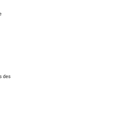
e
es des