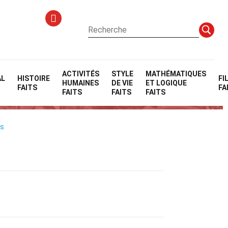
ACTIVITÉS
STYLE
MATHÉMATIQUES
AL
HISTOIRE
FI
HUMAINES
DE VIE
ET LOGIQUE
FAITS
FA
FAITS
FAITS
FAITS
es