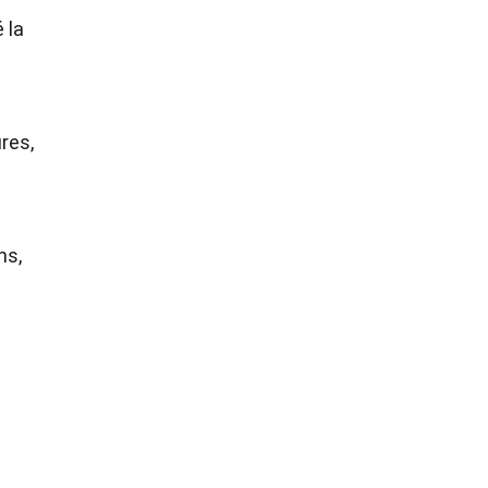
 la
res,
ns,