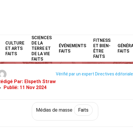
SCIENCES
Home
Culture et arts
Faits
Médias de masse
FITNESS
Faits
CULTURE
DE LA
ÉVÉNEMENTS
ET BIEN-
GÉNÉR
ET ARTS
TERRE ET
36 Faits Sur Twitter
FAITS
ÊTRE
FAITS
FAITS
DE LA VIE
FAITS
FAITS
Vérifié par un expert
Directives éditorial
Rédigé Par:
Elspeth Straw
Publié:
11 Nov 2024
Médias de masse
Faits