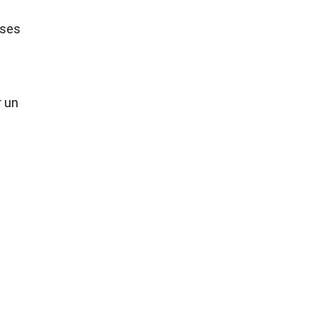
 ses
r un
s