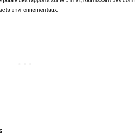
se publie des rapports sur le climat, fournissant des don
pacts environnementaux.
s