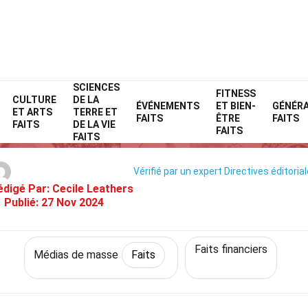
SCIENCES
Home
Culture et arts
Faits
Médias de masse
FITNESS
Faits
CULTURE
DE LA
ÉVÉNEMENTS
ET BIEN-
GÉNÉR
ET ARTS
TERRE ET
27 Faits Sur Bloomberg
FAITS
ÊTRE
FAITS
FAITS
DE LA VIE
FAITS
FAITS
Vérifié par un expert
Directives éditoria
édigé Par:
Cecile Leathers
Publié:
27 Nov 2024
Faits financiers
Médias de masse
Faits