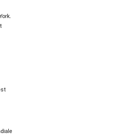
York.
t
est
diale