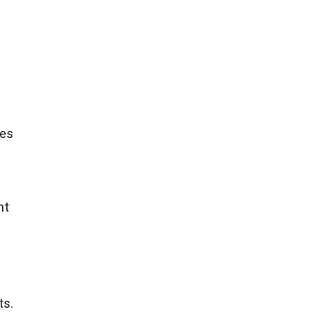
ées
nt
ts.