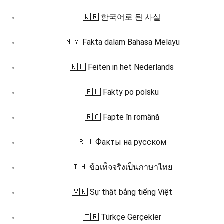
🇰🇷 한국어로 된 사실
🇲🇾 Fakta dalam Bahasa Melayu
🇳🇱 Feiten in het Nederlands
🇵🇱 Fakty po polsku
🇷🇴 Fapte în română
🇷🇺 Факты на русском
🇹🇭 ข้อเท็จจริงเป็นภาษาไทย
🇻🇳 Sự thật bằng tiếng Việt
🇹🇷 Türkçe Gerçekler