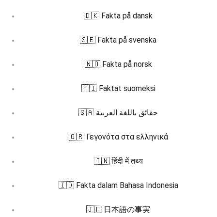
🇩🇰 Fakta på dansk
🇸🇪 Fakta på svenska
🇳🇴 Fakta på norsk
🇫🇮 Faktat suomeksi
🇸🇦 حقائق باللغة العربية
🇬🇷 Γεγονότα στα ελληνικά
🇮🇳 हिंदी में तथ्य
🇮🇩 Fakta dalam Bahasa Indonesia
🇯🇵 日本語の事実