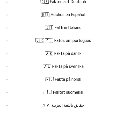
🇩🇪 Fakten auf Deutsch
🇪🇸 Hechos en Español
🇮🇹 Fatti in Italiano
🇧🇷 🇵🇹 Fatos em português
🇩🇰 Fakta på dansk
🇸🇪 Fakta på svenska
🇳🇴 Fakta på norsk
🇫🇮 Faktat suomeksi
🇸🇦 حقائق باللغة العربية