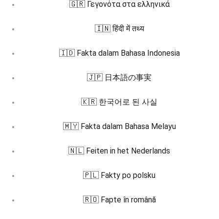
🇬🇷 Γεγονότα στα ελληνικά
🇮🇳 हिंदी में तथ्य
🇮🇩 Fakta dalam Bahasa Indonesia
🇯🇵 日本語の事実
🇰🇷 한국어로 된 사실
🇲🇾 Fakta dalam Bahasa Melayu
🇳🇱 Feiten in het Nederlands
🇵🇱 Fakty po polsku
🇷🇴 Fapte în română