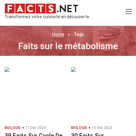
Transformez votre curiosité en découverte
Home
Tags
Faits sur le métabolisme
BIOLOGIE
17 Déc 2024
BIOLOGIE
15 Déc 2024
39 Faits Sur Cycle De
30 Faits Sur