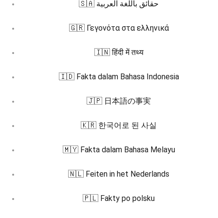
🇸🇦 حقائق باللغة العربية
🇬🇷 Γεγονότα στα ελληνικά
🇮🇳 हिंदी में तथ्य
🇮🇩 Fakta dalam Bahasa Indonesia
🇯🇵 日本語の事実
🇰🇷 한국어로 된 사실
🇲🇾 Fakta dalam Bahasa Melayu
🇳🇱 Feiten in het Nederlands
🇵🇱 Fakty po polsku