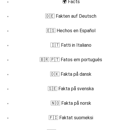
🌍 Facts
🇩🇪 Fakten auf Deutsch
🇪🇸 Hechos en Español
🇮🇹 Fatti in Italiano
🇧🇷 🇵🇹 Fatos em português
🇩🇰 Fakta på dansk
🇸🇪 Fakta på svenska
🇳🇴 Fakta på norsk
🇫🇮 Faktat suomeksi