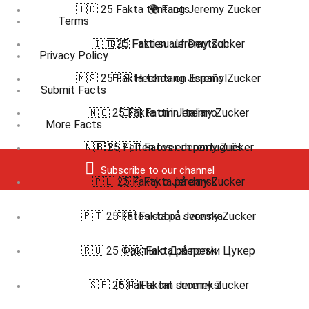
🇮🇩 25 Fakta tentang Jeremy Zucker
🌍 Facts
Terms
🇮🇹 25 Fatti su Jeremy Zucker
🇩🇪 Fakten auf Deutsch
Privacy Policy
🇲🇸 25 Fakta tentang Jeremy Zucker
🇪🇸 Hechos en Español
Submit Facts
🇳🇴 25 Fakta om Jeremy Zucker
🇮🇹 Fatti in Italiano
More Facts
🇳🇱 25 Feiten over Jeremy Zucker
🇧🇷 🇵🇹 Fatos em português
Subscribe to our channel
🇵🇱 25 Fakty o Jeremy Zucker
🇩🇰 Fakta på dansk
🇵🇹 25 Fatos sobre Jeremy Zucker
🇸🇪 Fakta på svenska
🇷🇺 25 Факты о Джереми Цукер
🇳🇴 Fakta på norsk
🇸🇪 25 Fakta om Jeremy Zucker
🇫🇮 Faktat suomeksi