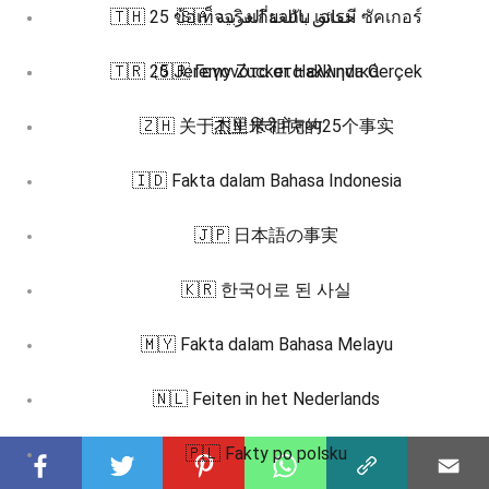
🇹🇭 25 ข้อเท็จจริงเกี่ยวกับ เจเรมี ซัคเกอร์
🇸🇦 حقائق باللغة العربية
🇹🇷 25 Jeremy Zucker Hakkında Gerçek
🇬🇷 Γεγονότα στα ελληνικά
🇿🇭 关于杰里米·祖克的25个事实
🇮🇳 हिंदी में तथ्य
🇮🇩 Fakta dalam Bahasa Indonesia
🇯🇵 日本語の事実
🇰🇷 한국어로 된 사실
🇲🇾 Fakta dalam Bahasa Melayu
🇳🇱 Feiten in het Nederlands
🇵🇱 Fakty po polsku