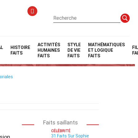
ACTIVITÉS
STYLE
MATHÉMATIQUES
AL
HISTOIRE
FI
HUMAINES
DE VIE
ET LOGIQUE
FAITS
FA
FAITS
FAITS
FAITS
oriales
Faits saillants
CÉLÉBRITÉ
31 Faits Sur Sophie
sion.