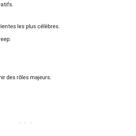
atifs.
lientes les plus célèbres.
reep.
.
nir des rôles majeurs.