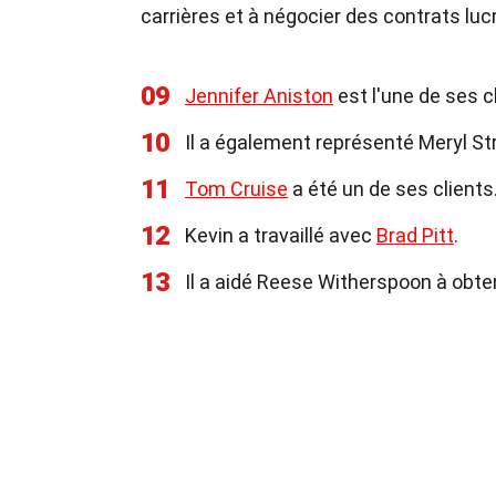
carrières et à négocier des contrats lucr
09
Jennifer Aniston
est l'une de ses c
10
Il a également représenté Meryl St
11
Tom Cruise
a été un de ses clients
12
Kevin a travaillé avec
Brad Pitt
.
13
Il a aidé Reese Witherspoon à obte