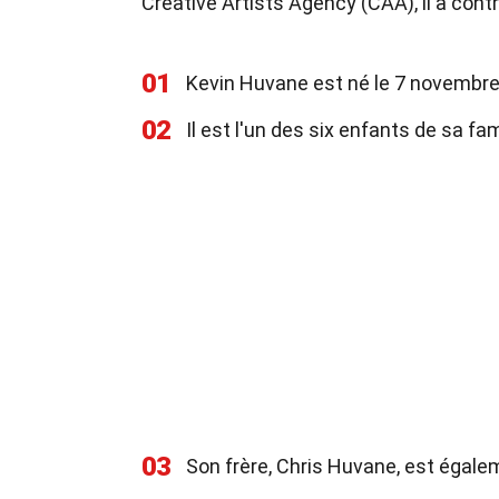
Creative Artists Agency (CAA), il a cont
01
Kevin Huvane est né le 7 novembre
02
Il est l'un des six enfants de sa fam
03
Son frère, Chris Huvane, est égale