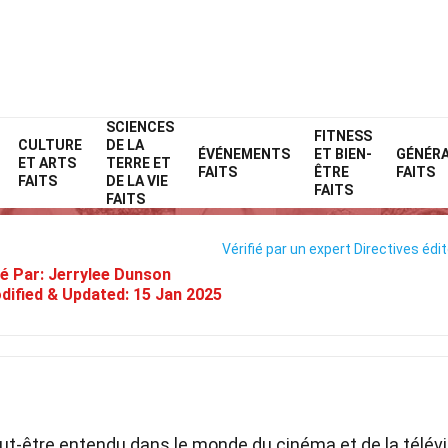
SCIENCES
Home
Célébrité
Faits
FITNESS
CULTURE
DE LA
ÉVÉNEMENTS
ET BIEN-
GÉNÉR
ET ARTS
TERRE ET
27 Faits Sur Kevin Huvane
FAITS
ÊTRE
FAITS
FAITS
DE LA VIE
FAITS
FAITS
Vérifié par un expert
Directives édit
é Par:
Jerrylee Dunson
dified & Updated:
15 Jan 2025
ut-être entendu dans le monde du cinéma et de la télévi