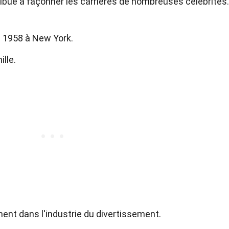
ribué à façonner les carrières de nombreuses célébrités.
 1958 à New York.
ille.
ment dans l'industrie du divertissement.