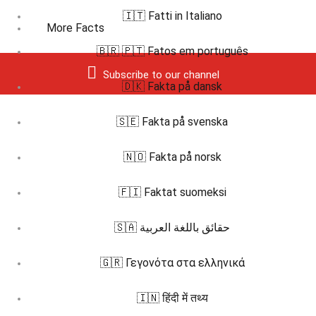
🇮🇹 Fatti in Italiano
More Facts
🇧🇷 🇵🇹 Fatos em português
Subscribe to our channel
🇩🇰 Fakta på dansk
🇸🇪 Fakta på svenska
🇳🇴 Fakta på norsk
🇫🇮 Faktat suomeksi
🇸🇦 حقائق باللغة العربية
🇬🇷 Γεγονότα στα ελληνικά
🇮🇳 हिंदी में तथ्य