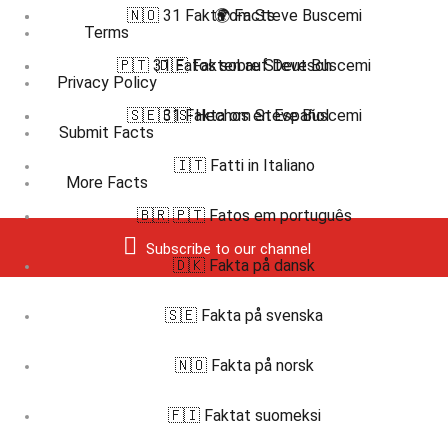
🇳🇴 31 Fakta om Steve Buscemi
🌍 Facts
Terms
🇵🇹 31 Fatos sobre Steve Buscemi
🇩🇪 Fakten auf Deutsch
Privacy Policy
🇸🇪 31 Fakta om Steve Buscemi
🇪🇸 Hechos en Español
Submit Facts
🇮🇹 Fatti in Italiano
More Facts
🇧🇷 🇵🇹 Fatos em português
Subscribe to our channel
🇩🇰 Fakta på dansk
🇸🇪 Fakta på svenska
🇳🇴 Fakta på norsk
🇫🇮 Faktat suomeksi