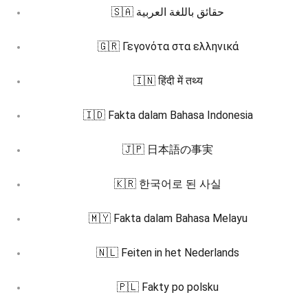
🇸🇦 حقائق باللغة العربية
🇬🇷 Γεγονότα στα ελληνικά
🇮🇳 हिंदी में तथ्य
🇮🇩 Fakta dalam Bahasa Indonesia
🇯🇵 日本語の事実
🇰🇷 한국어로 된 사실
🇲🇾 Fakta dalam Bahasa Melayu
🇳🇱 Feiten in het Nederlands
🇵🇱 Fakty po polsku