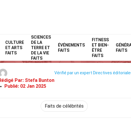
SCIENCES
Home
Célébrité
Faits
FITNESS
CULTURE
DE LA
ÉVÉNEMENTS
ET BIEN-
GÉNÉR
ET ARTS
TERRE ET
31 Faits Sur Zazie Beetz
FAITS
ÊTRE
FAITS
FAITS
DE LA VIE
FAITS
FAITS
Vérifié par un expert
Directives éditoriale
Rédigé Par:
Stefa Bunton
Publié:
02 Jan 2025
Faits de célébrités