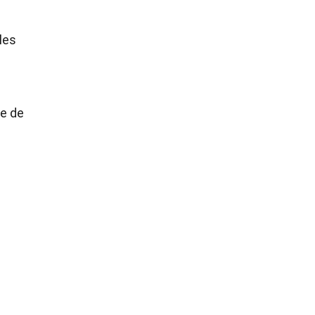
les
le de