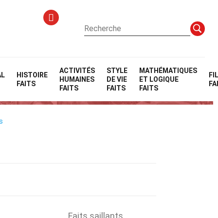
ACTIVITÉS
STYLE
MATHÉMATIQUES
AL
HISTOIRE
FI
HUMAINES
DE VIE
ET LOGIQUE
FAITS
FA
FAITS
FAITS
FAITS
s
Faits saillants