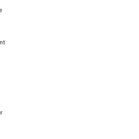
e
ont
r