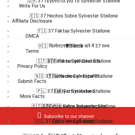
🇬🇷 37 Γεγονότα για το Sylvester Stallone
Write For Us
🇪🇸 37 Hechos Sobre Sylvester Stallone
Affiliate Disclosure
🇫🇮 37 Faktaa Sylvester Stallone
DMCA
🇭🇮 सिल्वेस्टर स्टैलोन के बारे में 37 तथ्य
🌍 Facts
Terms
🇮🇹 37 Fatti su Sylvester Stallone
🇩🇪 Fakten auf Deutsch
Privacy Policy
🇳🇴 37 Fakta om Sylvester Stallone
🇪🇸 Hechos en Español
Submit Facts
🇵🇱 37 Fakty o Sylvester Stallone
🇮🇹 Fatti in Italiano
More Facts
🇵🇹 37 Fatos sobre Sylvester Stallone
🇧🇷 🇵🇹 Fatos em português
Subscribe to our channel
🇸🇪 37 Fakta om Sylvester Stallone
🇩🇰 Fakta på dansk