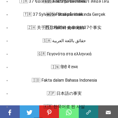
🇹🇭 37 ข้อเท็จจริงเกี่ยวกับ ซิลเวสเตอร์ สตอลโลน
🇸🇪 Fakta på svenska
🇹🇷 37 Sylvester Stallone Hakkında Gerçek
🇳🇴 Fakta på norsk
🇿🇭 关于西尔维斯特·史泰龙的37个事实
🇫🇮 Faktat suomeksi
🇸🇦 حقائق باللغة العربية
🇬🇷 Γεγονότα στα ελληνικά
🇮🇳 हिंदी में तथ्य
🇮🇩 Fakta dalam Bahasa Indonesia
🇯🇵 日本語の事実
🇰🇷 한국어로 된 사실