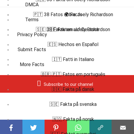
DMCA
🇵🇹 38 Fatos sobre Joely Richardson
🌍 Facts
Terms
🇸🇪 38 Fakta om Joely Richardson
🇩🇪 Fakten auf Deutsch
Privacy Policy
🇪🇸 Hechos en Español
Submit Facts
🇮🇹 Fatti in Italiano
More Facts
🇧🇷 🇵🇹 Fatos em português
Subscribe to our channel
🇩🇰 Fakta på dansk
🇸🇪 Fakta på svenska
🇳🇴 Fakta på norsk