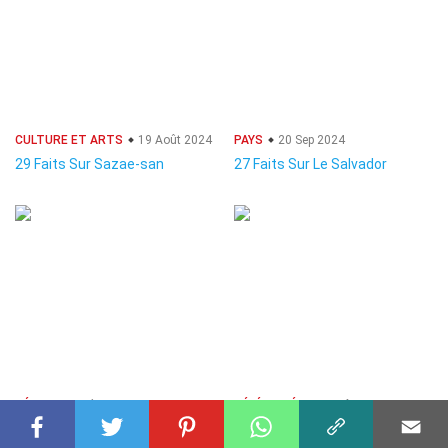
CULTURE ET ARTS
19 Août 2024
PAYS
20 Sep 2024
29 Faits Sur Sazae-san
27 Faits Sur Le Salvador
GÉNIE
07 Déc 2024
CÉLÉBRITÉ
19 Août 2024
34 Faits Sur Fondation
40 Faits Sur Zoe Perry