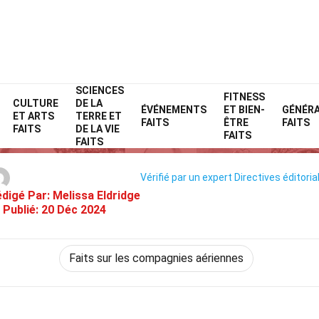
SCIENCES
Home
Compagnies aériennes
Faits
FITNESS
CULTURE
DE LA
ÉVÉNEMENTS
ET BIEN-
GÉNÉR
ET ARTS
TERRE ET
36 Faits Sur Japan Airlines
FAITS
ÊTRE
FAITS
FAITS
DE LA VIE
FAITS
FAITS
Vérifié par un expert
Directives éditoria
digé Par:
Melissa Eldridge
Publié:
20 Déc 2024
Faits sur les compagnies aériennes