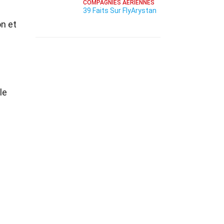
COMPAGNIES AÉRIENNES
39 Faits Sur FlyArystan
on et
le