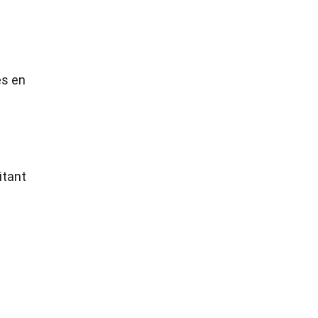
es en
itant