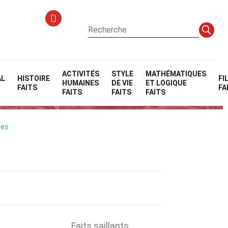
ACTIVITÉS
STYLE
MATHÉMATIQUES
AL
HISTOIRE
FI
HUMAINES
DE VIE
ET LOGIQUE
FAITS
FA
FAITS
FAITS
FAITS
les
Faits saillants