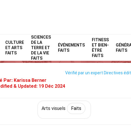
SCIENCES
Home
Culture et arts
Faits
Arts visuels
FITNESS
Faits
CULTURE
DE LA
ÉVÉNEMENTS
ET BIEN-
GÉNÉR
ET ARTS
TERRE ET
34 Faits Sur Surréalisme
FAITS
ÊTRE
FAITS
FAITS
DE LA VIE
FAITS
FAITS
Vérifié par un expert
Directives édit
é Par:
Karissa Berner
dified & Updated:
19 Déc 2024
Arts visuels
Faits