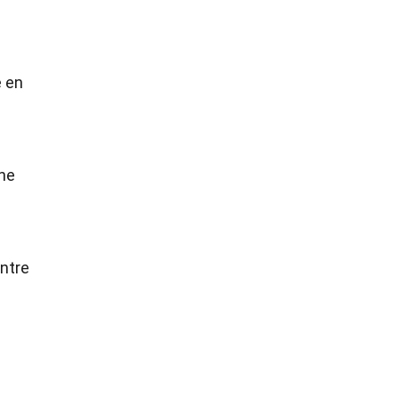
e en
ne
ontre