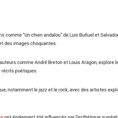
lms comme "Un chien andalou" de Luis Buñuel et Salvador 
s et des images choquantes.
es auteurs comme André Breton et Louis Aragon, explore l
s récits poétiques.
ue, notamment le jazz et le rock, avec des artistes expl
ue
ont également été influencés par l'esthétique surréali