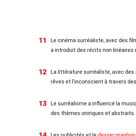
11
Le cinéma surréaliste, avec des fi
a introduit des récits non linéaire
12
La littérature surréaliste, avec d
rêves et l'inconscient à travers de
13
Le surréalisme a influencé la musiq
des thèmes oniriques et abstraits.
14
Les publicités et le
design graphiq