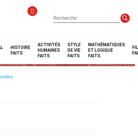
ACTIVITÉS
STYLE
MATHÉMATIQUES
AL
HISTOIRE
FI
HUMAINES
DE VIE
ET LOGIQUE
FAITS
FA
FAITS
FAITS
FAITS
oriales