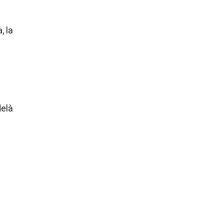
, la
delà