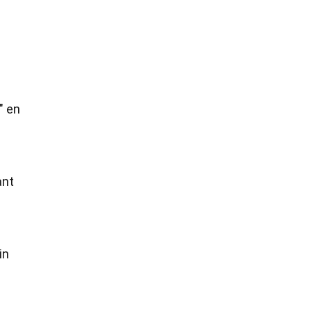
" en
ant
in