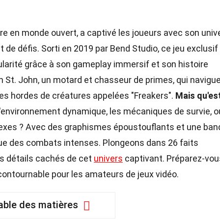
ure en monde ouvert, a captivé les joueurs avec son univ
de défis. Sorti en 2019 par Bend Studio, ce jeu exclusif 
larité grâce à son gameplay immersif et son histoire
 St. John, un motard et chasseur de primes, qui navigue
des hordes de créatures appelées "Freakers".
Mais qu'es
l'environnement dynamique, les mécaniques de survie, o
lexes ? Avec des graphismes époustouflants et une ban
que des combats intenses. Plongeons dans 26 faits
es détails cachés de cet
univers
captivant. Préparez-vou
ncontournable pour les amateurs de jeux vidéo.
able des matières