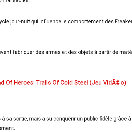
nnalisables.
cycle jour-nuit qui influence le comportement des Freaker
uvent fabriquer des armes et des objets à partir de maté
nd Of Heroes: Trails Of Cold Steel (Jeu VidÃ©o)
à sa sortie, mais a su conquérir un public fidèle grâce à
cement.