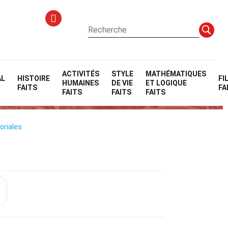
ACTIVITÉS
STYLE
MATHÉMATIQUES
AL
HISTOIRE
FI
HUMAINES
DE VIE
ET LOGIQUE
éo)
FAITS
FA
FAITS
FAITS
FAITS
oriales