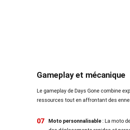
Gameplay et mécanique
Le gameplay de Days Gone combine explo
ressources tout en affrontant des enne
07
Moto personnalisable
: La moto d