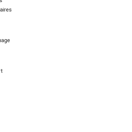
s
aires
nnage
rt