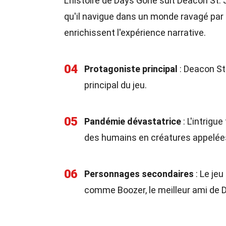
L'histoire de Days Gone suit Deacon St.
qu'il navigue dans un monde ravagé par
enrichissent l'expérience narrative.
04
Protagoniste principal
: Deacon St
principal du jeu.
05
Pandémie dévastatrice
: L'intrigu
des humains en créatures appelées
06
Personnages secondaires
: Le je
comme Boozer, le meilleur ami de