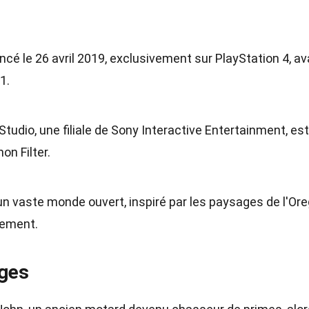
ncé le 26 avril 2019, exclusivement sur PlayStation 4, a
1.
Studio, une filiale de Sony Interactive Entertainment, est
on Filter.
un vaste monde ouvert, inspiré par les paysages de l'Ore
rement.
ages