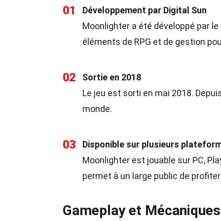
01
Développement par Digital Sun
Moonlighter a été développé par le
éléments de RPG et de gestion pou
02
Sortie en 2018
Le jeu est sorti en mai 2018. Depui
monde.
03
Disponible sur plusieurs platefor
Moonlighter est jouable sur PC, Pl
permet à un large public de profiter
Gameplay et Mécaniques