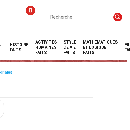
ACTIVITÉS
STYLE
MATHÉMATIQUES
AL
HISTOIRE
FI
HUMAINES
DE VIE
ET LOGIQUE
éo)
FAITS
FA
FAITS
FAITS
FAITS
oriales