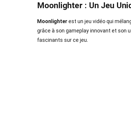
Moonlighter : Un Jeu Uni
Moonlighter
est un jeu vidéo qui mélang
grâce à son gameplay innovant et son u
fascinants sur ce jeu.