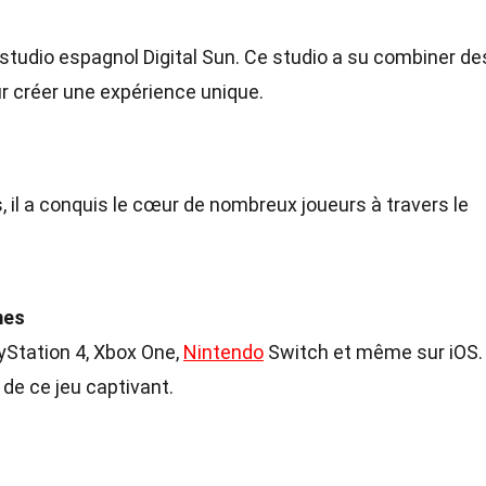
 studio espagnol Digital Sun. Ce studio a su combiner de
r créer une expérience unique.
s, il a conquis le cœur de nombreux joueurs à travers le
mes
ayStation 4, Xbox One,
Nintendo
Switch et même sur iOS.
 de ce jeu captivant.