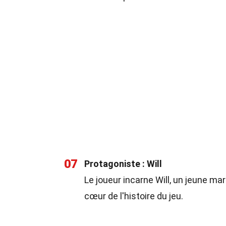
07
Protagoniste : Will
Le joueur incarne Will, un jeune ma
cœur de l'histoire du jeu.