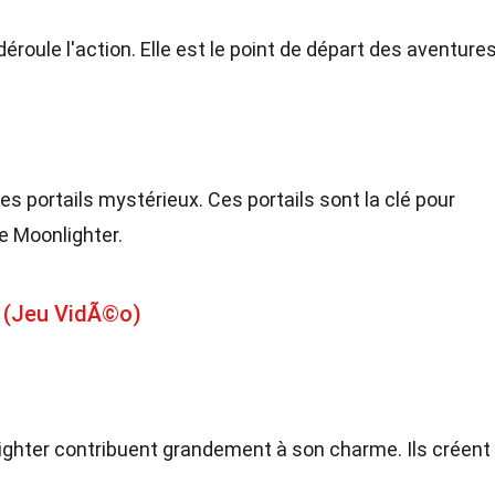
 déroule l'action. Elle est le point de départ des aventure
s portails mystérieux. Ces portails sont la clé pour
de Moonlighter.
d (Jeu VidÃ©o)
ghter contribuent grandement à son charme. Ils créent