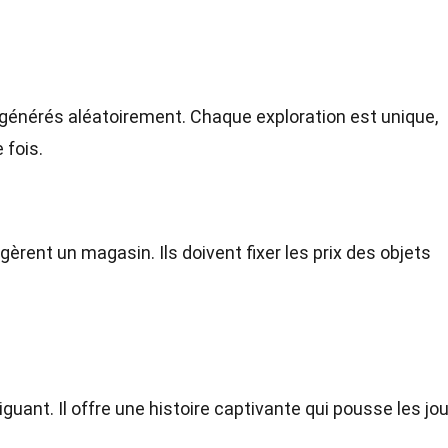
générés aléatoirement. Chaque exploration est unique,
 fois.
gèrent un magasin. Ils doivent fixer les prix des objets
riguant. Il offre une histoire captivante qui pousse les jo