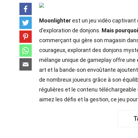
Moonlighter
est un jeu vidéo captivant
d'exploration de donjons.
Mais pourquoi c
commerçant qui gère son magasin dans l
courageux, explorant des donjons mysté
mélange unique de gameplay offre une
art et la bande-son envoûtante ajouten
de nombreux joueurs grâce à son équilibre
régulières et le contenu téléchargeabl
aimez les défis et la gestion, ce jeu pou
T