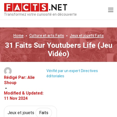
Transformez votre curiosité en découverte
Home
Culture et arts
Faits
Jeux et jouets
Faits
31 Faits Sur Youtubers Life (Jeu
Vidéo)
Vérifié par un expert
Directives
éditoriales
Rédigé Par:
Alie
Shoup
Modified & Updated:
11 Nov 2024
Jeux et jouets
Faits