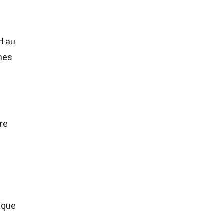
d au
èmes
re
ique