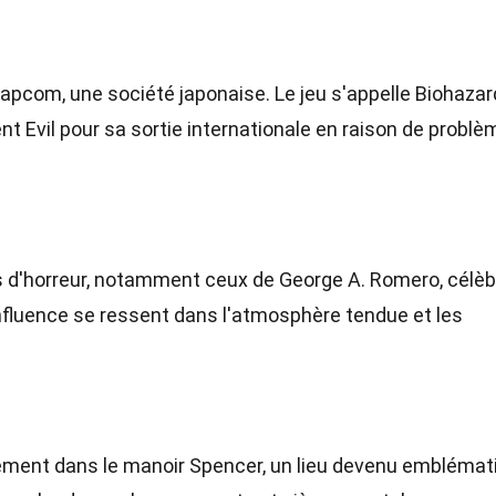
Capcom, une société japonaise. Le jeu s'appelle Biohazar
 Evil pour sa sortie internationale en raison de probl
ms d'horreur, notamment ceux de George A. Romero, célèb
nfluence se ressent dans l'atmosphère tendue et les
alement dans le manoir Spencer, un lieu devenu emblémat