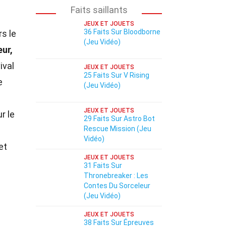
Faits saillants
JEUX ET JOUETS
36 Faits Sur Bloodborne
rs le
(Jeu Vidéo)
ur,
ival
JEUX ET JOUETS
25 Faits Sur V Rising
e
(Jeu Vidéo)
JEUX ET JOUETS
r le
29 Faits Sur Astro Bot
Rescue Mission (Jeu
Vidéo)
et
JEUX ET JOUETS
31 Faits Sur
Thronebreaker : Les
Contes Du Sorceleur
(Jeu Vidéo)
JEUX ET JOUETS
38 Faits Sur Épreuves