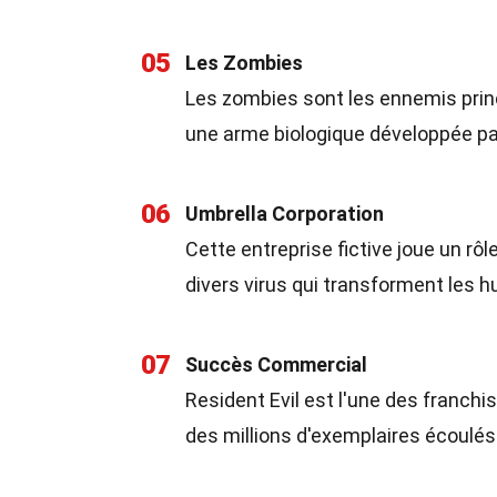
05
Les Zombies
Les zombies sont les ennemis princip
une arme biologique développée par
06
Umbrella Corporation
Cette entreprise fictive joue un rôl
divers virus qui transforment les 
07
Succès Commercial
Resident Evil est l'une des franchi
des millions d'exemplaires écoulés