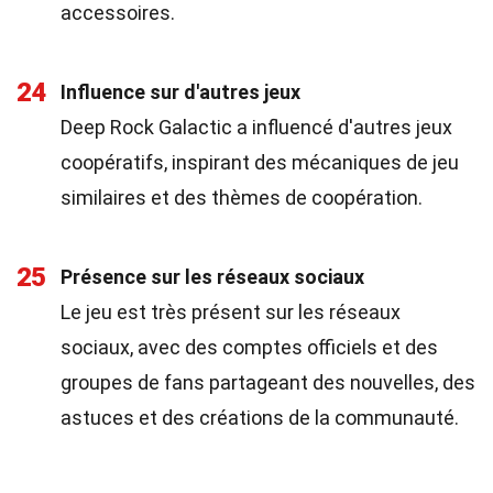
accessoires.
24
Influence sur d'autres jeux
Deep Rock Galactic a influencé d'autres jeux
coopératifs, inspirant des mécaniques de jeu
similaires et des thèmes de coopération.
25
Présence sur les réseaux sociaux
Le jeu est très présent sur les réseaux
sociaux, avec des comptes officiels et des
groupes de fans partageant des nouvelles, des
astuces et des créations de la communauté.