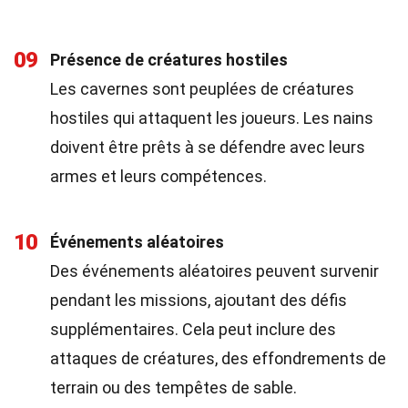
09
Présence de créatures hostiles
Les cavernes sont peuplées de créatures
hostiles qui attaquent les joueurs. Les nains
doivent être prêts à se défendre avec leurs
armes et leurs compétences.
10
Événements aléatoires
Des événements aléatoires peuvent survenir
pendant les missions, ajoutant des défis
supplémentaires. Cela peut inclure des
attaques de créatures, des effondrements de
terrain ou des tempêtes de sable.