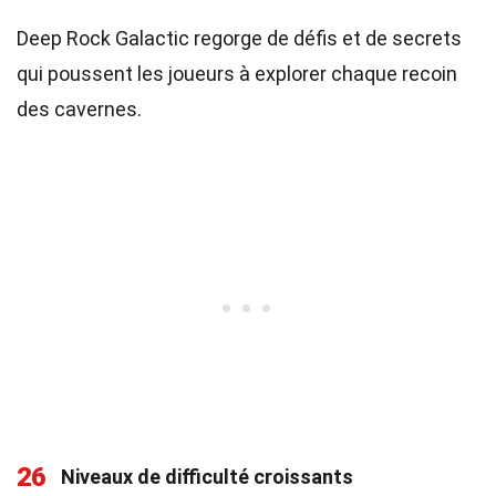
Deep Rock Galactic regorge de défis et de secrets
qui poussent les joueurs à explorer chaque recoin
des cavernes.
26
Niveaux de difficulté croissants