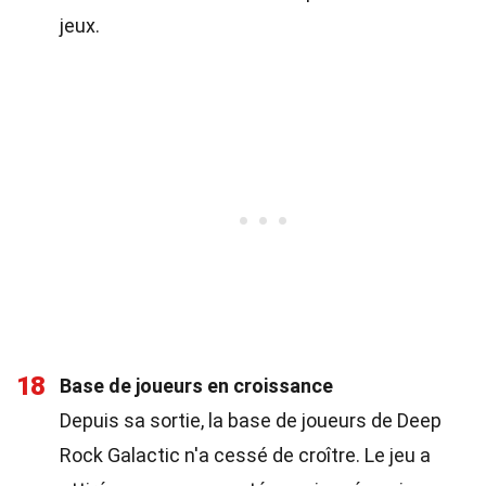
jeux.
18
Base de joueurs en croissance
Depuis sa sortie, la base de joueurs de Deep
Rock Galactic n'a cessé de croître. Le jeu a