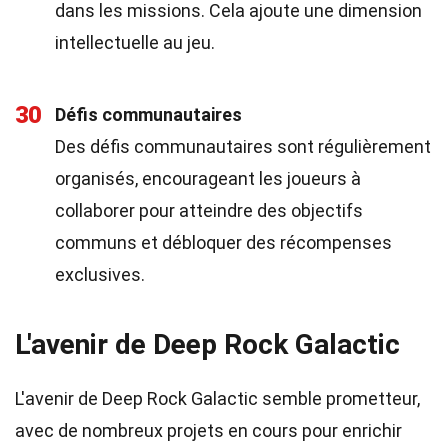
dans les missions. Cela ajoute une dimension
intellectuelle au jeu.
30
Défis communautaires
Des défis communautaires sont régulièrement
organisés, encourageant les joueurs à
collaborer pour atteindre des objectifs
communs et débloquer des récompenses
exclusives.
L'avenir de Deep Rock Galactic
L'avenir de Deep Rock Galactic semble prometteur,
avec de nombreux projets en cours pour enrichir