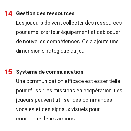
14
Gestion des ressources
Les joueurs doivent collecter des ressources
pour améliorer leur équipement et débloquer
de nouvelles compétences. Cela ajoute une
dimension stratégique au jeu.
15
Système de communication
Une communication efficace est essentielle
pour réussir les missions en coopération. Les
joueurs peuvent utiliser des commandes
vocales et des signaux visuels pour
coordonner leurs actions.