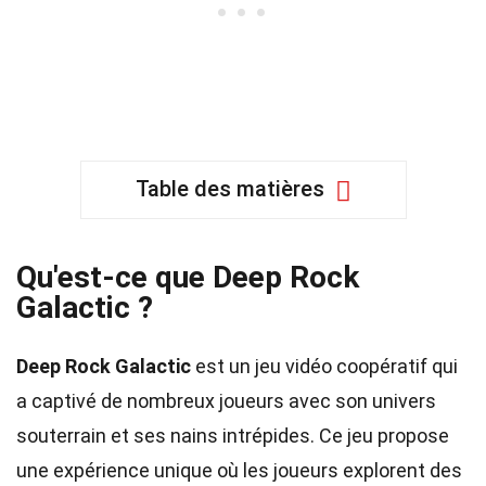
Table des matières
Qu'est-ce que Deep Rock
Galactic ?
Deep Rock Galactic
est un jeu vidéo coopératif qui
a captivé de nombreux joueurs avec son univers
souterrain et ses nains intrépides. Ce jeu propose
une expérience unique où les joueurs explorent des