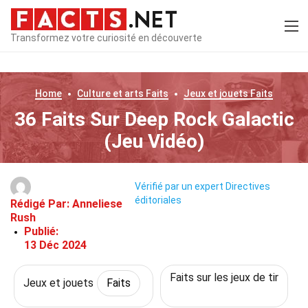
Transformez votre curiosité en découverte
Home
Culture et arts
Faits
Jeux et jouets
Faits
36 Faits Sur Deep Rock Galactic
(Jeu Vidéo)
Vérifié par un expert
Directives
éditoriales
Rédigé Par:
Anneliese
Rush
Publié:
13 Déc 2024
Faits sur les jeux de tir
Jeux et jouets
Faits