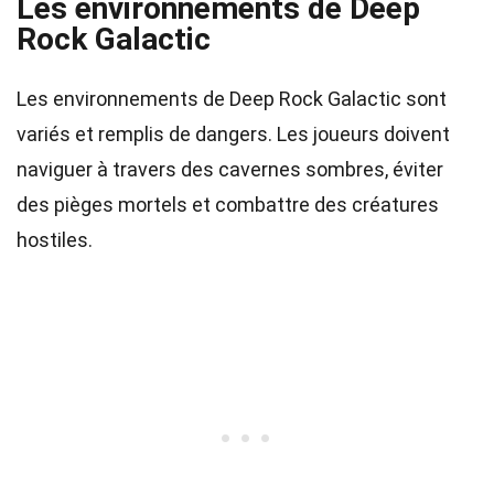
Les environnements de Deep
Rock Galactic
Les environnements de Deep Rock Galactic sont
variés et remplis de dangers. Les joueurs doivent
naviguer à travers des cavernes sombres, éviter
des pièges mortels et combattre des créatures
hostiles.