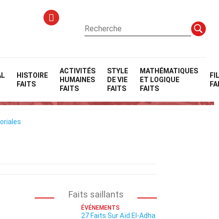
ACTIVITÉS
STYLE
MATHÉMATIQUES
AL
HISTOIRE
FI
HUMAINES
DE VIE
ET LOGIQUE
ugby
FAITS
FA
FAITS
FAITS
FAITS
oriales
Faits saillants
ÉVÉNEMENTS
27 Faits Sur Aïd El-Adha