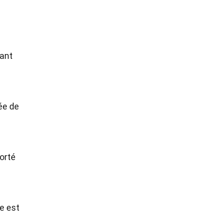
uant
ée de
orté
e est