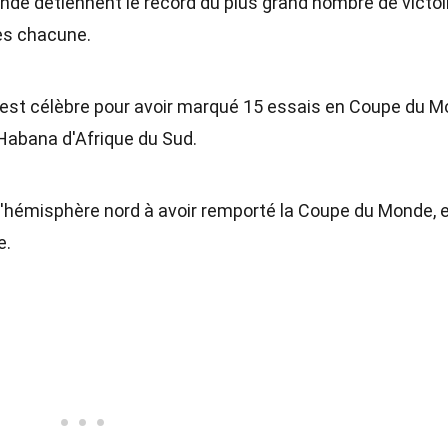
ande détiennent le record du plus grand nombre de victoi
res chacune.
 est célèbre pour avoir marqué 15 essais en Coupe du M
 Habana d'Afrique du Sud.
e l'hémisphère nord à avoir remporté la Coupe du Monde, 
e.