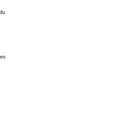
 du
tes