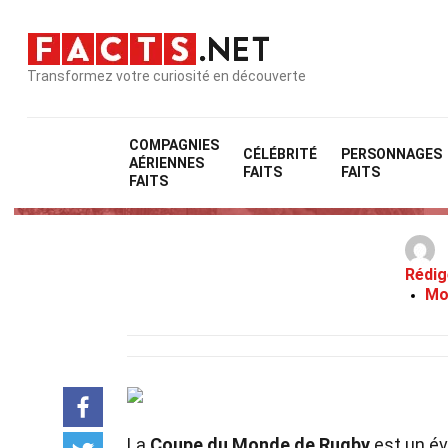
Transformez votre curiosité en découverte
COMPAGNIES
CÉLÉBRITÉ
PERSONNAGES
AÉRIENNES
31 
FAITS
FAITS
FAITS
Rédig
Mo
La
Coupe du Monde de Rugby
est un év