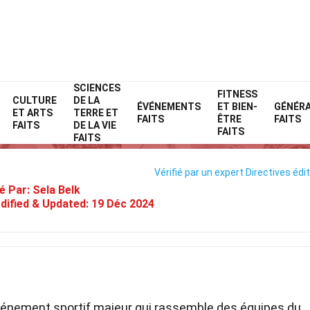
SCIENCES
Home
Événements
Faits
FITNESS
CULTURE
DE LA
ÉVÉNEMENTS
ET BIEN-
GÉNÉR
ET ARTS
TERRE ET
Faits Sur Coupe Du Monde De R
FAITS
ÊTRE
FAITS
FAITS
DE LA VIE
FAITS
FAITS
Vérifié par un expert
Directives édit
é Par:
Sela Belk
dified & Updated:
19 Déc 2024
énement sportif majeur qui rassemble des équipes du