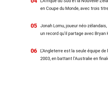
04
L'Afrique du Sud et la Nouvelle-Zél
en Coupe du Monde, avec trois tit
05
Jonah Lomu, joueur néo-zélandais,
un record qu'il partage avec Bryan
06
L'Angleterre est la seule équipe d
2003, en battant l'Australie en final