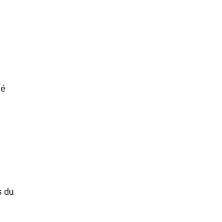
ué
s du