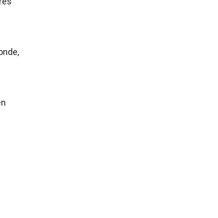
res
onde,
en