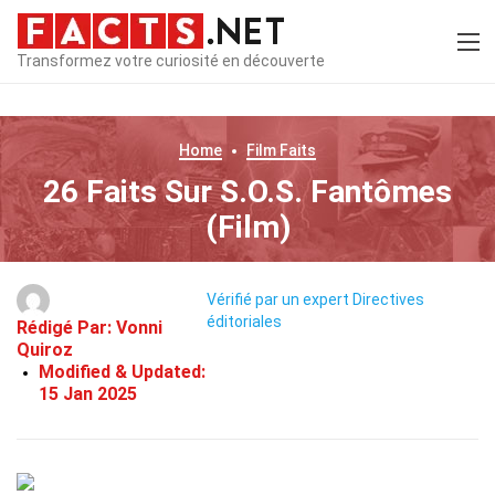
Transformez votre curiosité en découverte
Home
Film
Faits
26 Faits Sur S.O.S. Fantômes
(Film)
Vérifié par un expert
Directives
éditoriales
Rédigé Par:
Vonni
Quiroz
Modified & Updated:
15 Jan 2025