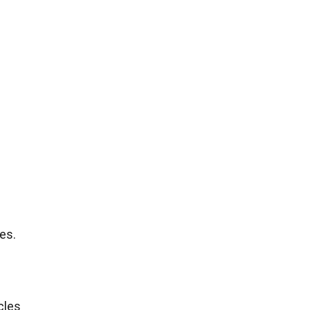
es.
cles