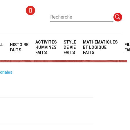
ACTIVITÉS
STYLE
MATHÉMATIQUES
AL
HISTOIRE
FI
HUMAINES
DE VIE
ET LOGIQUE
FAITS
FA
FAITS
FAITS
FAITS
oriales