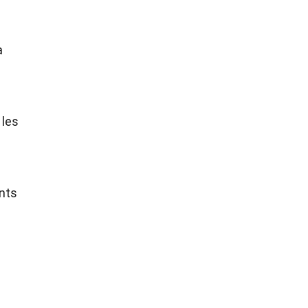
a
 les
ents