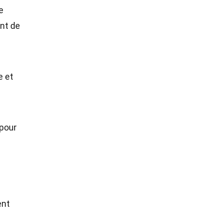
e
ent de
e et
 pour
ent