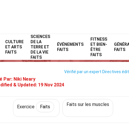
SCIENCES
Home
Fitness et bien-être
Faits
Exercice
FITNESS
Faits
CULTURE
DE LA
ÉVÉNEMENTS
ET BIEN-
GÉNÉR
ET ARTS
TERRE ET
31 Faits Sur Quadriceps
FAITS
ÊTRE
FAITS
FAITS
DE LA VIE
FAITS
FAITS
Vérifié par un expert
Directives édit
é Par:
Niki Neary
dified & Updated:
19 Nov 2024
Faits sur les muscles
Exercice
Faits