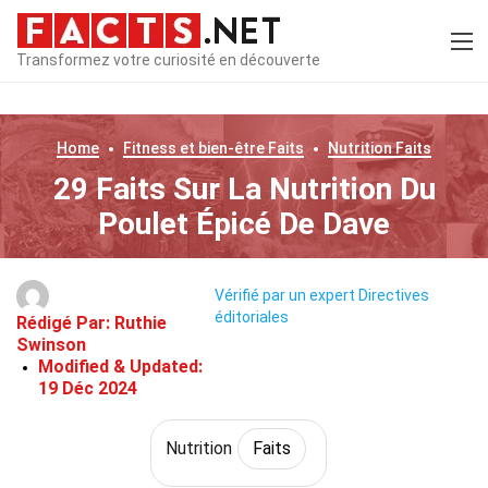
Transformez votre curiosité en découverte
Home
Fitness et bien-être
Faits
Nutrition
Faits
29 Faits Sur La Nutrition Du
Poulet Épicé De Dave
Vérifié par un expert
Directives
éditoriales
Rédigé Par:
Ruthie
Swinson
Modified & Updated:
19 Déc 2024
Nutrition
Faits