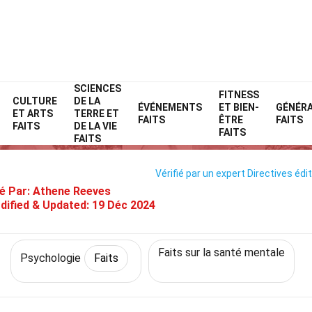
SCIENCES
Home
Fitness et bien-être
Faits
Psychologie
FITNESS
Faits
CULTURE
DE LA
ÉVÉNEMENTS
ET BIEN-
GÉNÉR
ET ARTS
TERRE ET
32 Faits Sur Imagerie
FAITS
ÊTRE
FAITS
FAITS
DE LA VIE
FAITS
FAITS
Vérifié par un expert
Directives édit
é Par:
Athene Reeves
dified & Updated:
19 Déc 2024
Faits sur la santé mentale
Psychologie
Faits