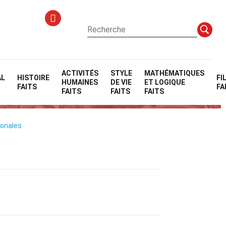
ACTIVITÉS
STYLE
MATHÉMATIQUES
AL
HISTOIRE
FI
HUMAINES
DE VIE
ET LOGIQUE
FAITS
FA
FAITS
FAITS
FAITS
oriales