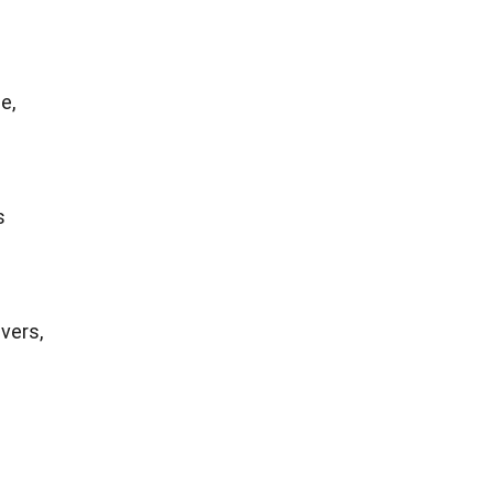
e,
s
vers,