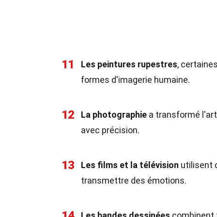
11
Les peintures rupestres
, certaine
formes d'imagerie humaine.
12
La photographie
a transformé l'a
avec précision.
13
Les films et la télévision
utilisent
transmettre des émotions.
14
Les bandes dessinées
combinent t