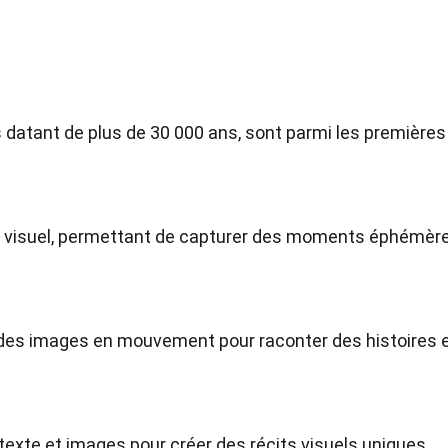
s datant de plus de 30 000 ans, sont parmi les premières
rt visuel, permettant de capturer des moments éphémèr
 des images en mouvement pour raconter des histoires 
exte et images pour créer des récits visuels uniques.