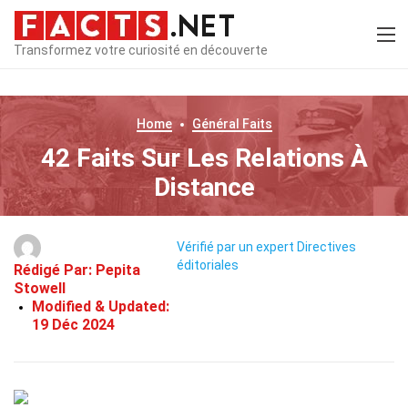
Transformez votre curiosité en découverte
Home
Général
Faits
42 Faits Sur Les Relations À
Distance
Vérifié par un expert
Directives
éditoriales
Rédigé Par:
Pepita
Stowell
Modified & Updated:
19 Déc 2024