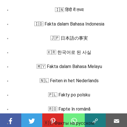
🇮🇳 हिंदी में तथ्य
🇮🇩 Fakta dalam Bahasa Indonesia
🇯🇵 日本語の事実
🇰🇷 한국어로 된 사실
🇲🇾 Fakta dalam Bahasa Melayu
🇳🇱 Feiten in het Nederlands
🇵🇱 Fakty po polsku
🇷🇴 Fapte în română
🇷🇺 Факты на русском