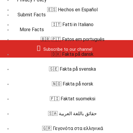
🇪🇸 Hechos en Español
Submit Facts
🇮🇹 Fatti in Italiano
More Facts
🇧🇷 🇵🇹 Fatos em português
Subscribe to our channel
🇩🇰 Fakta på dansk
🇸🇪 Fakta på svenska
🇳🇴 Fakta på norsk
🇫🇮 Faktat suomeksi
🇸🇦 حقائق باللغة العربية
🇬🇷 Γεγονότα στα ελληνικά