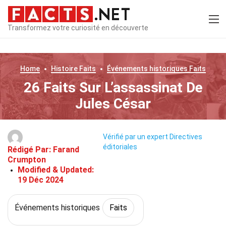
Transformez votre curiosité en découverte
Home
Histoire
Faits
Événements historiques
Faits
26 Faits Sur L’assassinat De
Jules César
Vérifié par un expert
Directives
éditoriales
Rédigé Par:
Farand
Crumpton
Modified & Updated:
19 Déc 2024
Événements historiques
Faits