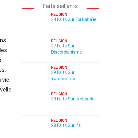
Faits saillants
RELIGION
34 Faits Sur Foi Bahá'íe
ons
RELIGION
37 Faits Sur
les
Discordianisme
e
RELIGION
es,
39 Faits Sur
Yarsanisme
 vie.
velle
RELIGION
39 Faits Sur Umbanda
RELIGION
28 Faits Sur Ifá