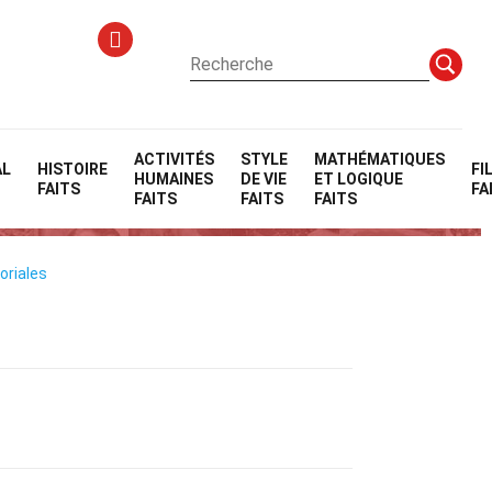
ACTIVITÉS
STYLE
MATHÉMATIQUES
AL
HISTOIRE
FI
HUMAINES
DE VIE
ET LOGIQUE
FAITS
FA
FAITS
FAITS
FAITS
oriales