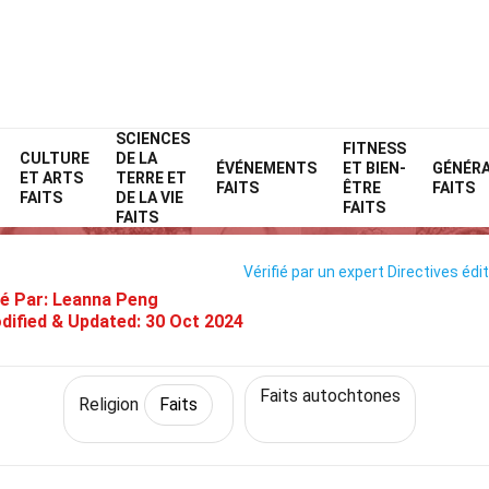
SCIENCES
Home
Histoire
Faits
Religion
FITNESS
Faits
CULTURE
DE LA
ÉVÉNEMENTS
ET BIEN-
GÉNÉR
ET ARTS
TERRE ET
25 Faits Sur Sarnaïsme
FAITS
ÊTRE
FAITS
FAITS
DE LA VIE
FAITS
FAITS
Vérifié par un expert
Directives édit
é Par:
Leanna Peng
dified & Updated:
30 Oct 2024
Faits autochtones
Religion
Faits