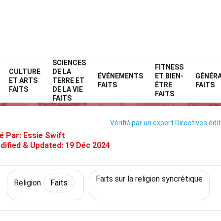
SCIENCES
Home
Histoire
Faits
Religion
FITNESS
Faits
CULTURE
DE LA
ÉVÉNEMENTS
ET BIEN-
GÉNÉR
ET ARTS
TERRE ET
36 Faits Sur Kejawèn Indonésie
FAITS
ÊTRE
FAITS
FAITS
DE LA VIE
FAITS
FAITS
Vérifié par un expert
Directives édit
é Par:
Essie Swift
dified & Updated:
19 Déc 2024
Faits sur la religion syncrétique
Religion
Faits