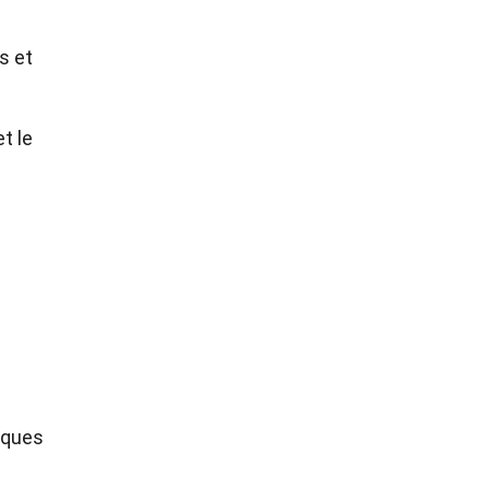
s et
t le
tiques