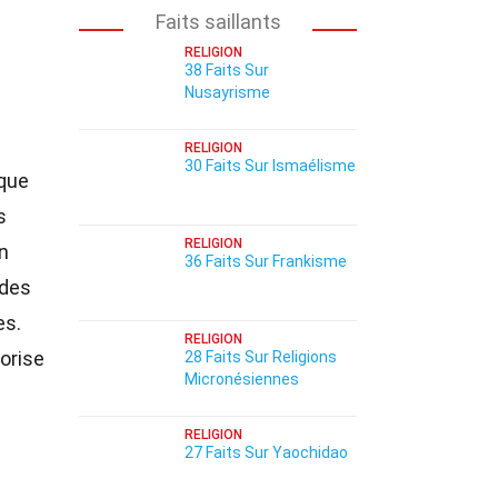
Faits saillants
RELIGION
38 Faits Sur
Nusayrisme
RELIGION
30 Faits Sur Ismaélisme
que
s
RELIGION
n
36 Faits Sur Frankisme
 des
es.
RELIGION
lorise
28 Faits Sur Religions
Micronésiennes
RELIGION
27 Faits Sur Yaochidao