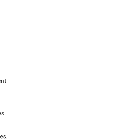
ent
es
es.