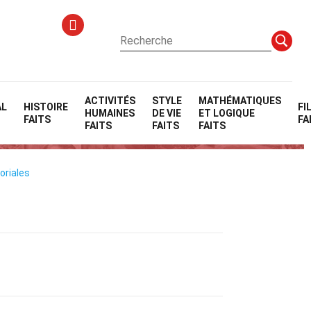
ACTIVITÉS
STYLE
MATHÉMATIQUES
AL
HISTOIRE
FI
HUMAINES
DE VIE
ET LOGIQUE
n
FAITS
FA
FAITS
FAITS
FAITS
oriales