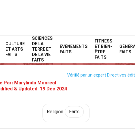
SCIENCES
Home
Histoire
Faits
Religion
FITNESS
Faits
CULTURE
DE LA
ÉVÉNEMENTS
ET BIEN-
GÉNÉR
ET ARTS
TERRE ET
41 Faits Sur Barabbas
FAITS
ÊTRE
FAITS
FAITS
DE LA VIE
FAITS
FAITS
Vérifié par un expert
Directives édit
é Par:
Marylinda Monreal
dified & Updated:
19 Déc 2024
Religion
Faits