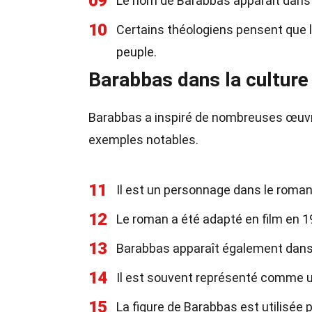
09
Le nom de Barabbas apparaît dans 
10
Certains théologiens pensent que l
peuple.
Barabbas dans la culture
Barabbas a inspiré de nombreuses œuvres
exemples notables.
11
Il est un personnage dans le roman
12
Le roman a été adapté en film en 
13
Barabbas apparaît également dans p
14
Il est souvent représenté comme 
15
La figure de Barabbas est utilisée