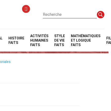
ACTIVITÉS
STYLE
MATHÉMATIQUES
AL
HISTOIRE
FI
HUMAINES
DE VIE
ET LOGIQUE
FAITS
FA
FAITS
FAITS
FAITS
oriales