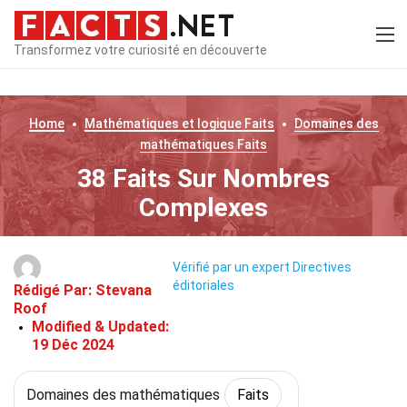
Transformez votre curiosité en découverte
Home
Mathématiques et logique
Faits
Domaines des
mathématiques
Faits
38 Faits Sur Nombres
Complexes
Vérifié par un expert
Directives
éditoriales
Rédigé Par:
Stevana
Roof
Modified & Updated:
19 Déc 2024
Domaines des mathématiques
Faits