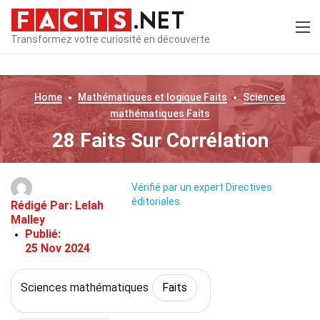
Transformez votre curiosité en découverte
Home
Mathématiques et logique
Faits
Sciences
mathématiques
Faits
28 Faits Sur Corrélation
Vérifié par un expert
Directives
éditoriales
Rédigé Par:
Lelah
Malley
Publié:
25 Nov 2024
Sciences mathématiques
Faits