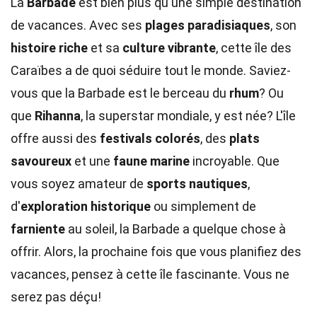
La
Barbade
est bien plus qu'une simple destination
de vacances. Avec ses
plages paradisiaques
, son
histoire riche
et sa
culture vibrante
, cette île des
Caraïbes a de quoi séduire tout le monde. Saviez-
vous que la Barbade est le berceau du
rhum
? Ou
que
Rihanna
, la superstar mondiale, y est née? L'île
offre aussi des
festivals colorés
, des
plats
savoureux
et une
faune marine
incroyable. Que
vous soyez amateur de
sports nautiques
,
d'
exploration historique
ou simplement de
farniente
au soleil, la Barbade a quelque chose à
offrir. Alors, la prochaine fois que vous planifiez des
vacances, pensez à cette île fascinante. Vous ne
serez pas déçu!