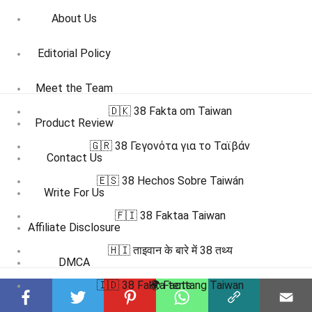
About Us
Editorial Policy
Meet the Team
🇩🇰 38 Fakta om Taiwan
Product Review
🇬🇷 38 Γεγονότα για το Ταϊβάν
Contact Us
🇪🇸 38 Hechos Sobre Taiwán
Write For Us
🇫🇮 38 Faktaa Taiwan
Affiliate Disclosure
🇭🇮 ताइवान के बारे में 38 तथ्य
DMCA
🇮🇩 38 Fakta tentang Taiwan
🌍 Facts
Terms