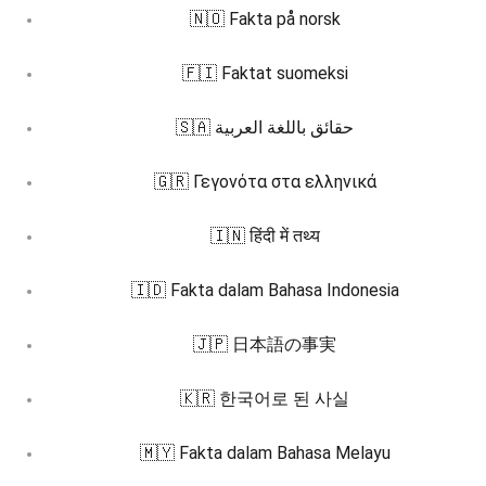
🇳🇴 Fakta på norsk
🇫🇮 Faktat suomeksi
🇸🇦 حقائق باللغة العربية
🇬🇷 Γεγονότα στα ελληνικά
🇮🇳 हिंदी में तथ्य
🇮🇩 Fakta dalam Bahasa Indonesia
🇯🇵 日本語の事実
🇰🇷 한국어로 된 사실
🇲🇾 Fakta dalam Bahasa Melayu