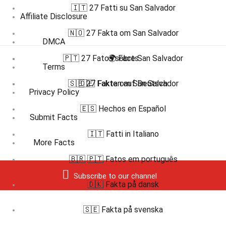
🇮🇹 27 Fatti su San Salvador
Affiliate Disclosure
🇳🇴 27 Fakta om San Salvador
DMCA
🇵🇹 27 Fatos sobre San Salvador
🌍 Facts
Terms
🇸🇪 27 Fakta om San Salvador
🇩🇪 Fakten auf Deutsch
Privacy Policy
🇪🇸 Hechos en Español
Submit Facts
🇮🇹 Fatti in Italiano
More Facts
🇧🇷 🇵🇹 Fatos em português
Subscribe to our channel
🇩🇰 Fakta på dansk
🇸🇪 Fakta på svenska