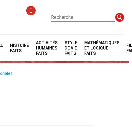
ACTIVITÉS
STYLE
MATHÉMATIQUES
AL
HISTOIRE
FI
HUMAINES
DE VIE
ET LOGIQUE
FAITS
FA
FAITS
FAITS
FAITS
oriales