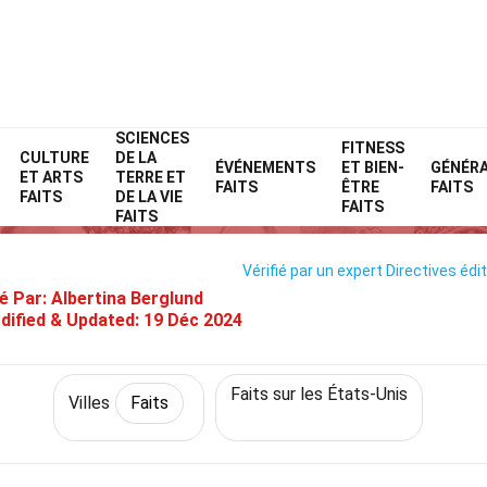
SCIENCES
Home
Monde
Faits
Villes
Faits
FITNESS
CULTURE
DE LA
ÉVÉNEMENTS
ET BIEN-
GÉNÉR
ET ARTS
TERRE ET
28 Faits Sur Sonoma
FAITS
ÊTRE
FAITS
FAITS
DE LA VIE
FAITS
FAITS
Vérifié par un expert
Directives édit
é Par:
Albertina Berglund
dified & Updated:
19 Déc 2024
Faits sur les États-Unis
Villes
Faits