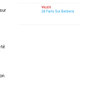
VILLES
 sur
26 Faits Sur Berbera
été
son