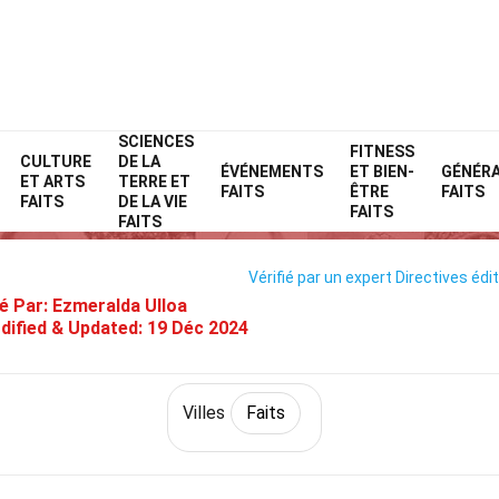
SCIENCES
Home
Monde
Faits
Villes
Faits
FITNESS
CULTURE
DE LA
ÉVÉNEMENTS
ET BIEN-
GÉNÉR
ET ARTS
TERRE ET
31 Faits Sur Saint-Pétersbourg
FAITS
ÊTRE
FAITS
FAITS
DE LA VIE
FAITS
FAITS
Vérifié par un expert
Directives édit
é Par:
Ezmeralda Ulloa
dified & Updated:
19 Déc 2024
Villes
Faits