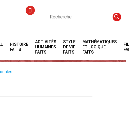
ACTIVITÉS
STYLE
MATHÉMATIQUES
AL
HISTOIRE
FI
HUMAINES
DE VIE
ET LOGIQUE
FAITS
FA
FAITS
FAITS
FAITS
oriales