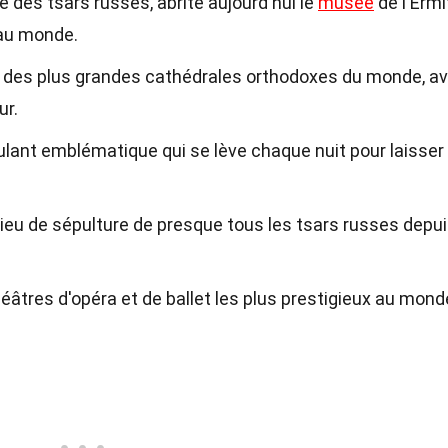
le des tsars russes, abrite aujourd'hui le
musée
de l'Ermi
 au monde.
ne des plus grandes cathédrales orthodoxes du monde, a
ur.
ulant emblématique qui se lève chaque nuit pour laisser
 lieu de sépulture de presque tous les tsars russes depu
héâtres d'opéra et de ballet les plus prestigieux au mond