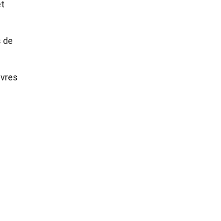
et
s de
uvres