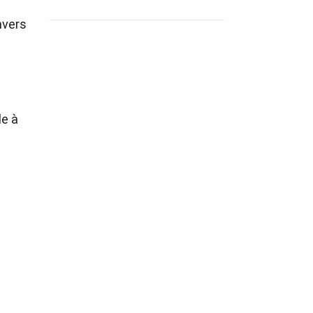
nvers
le à