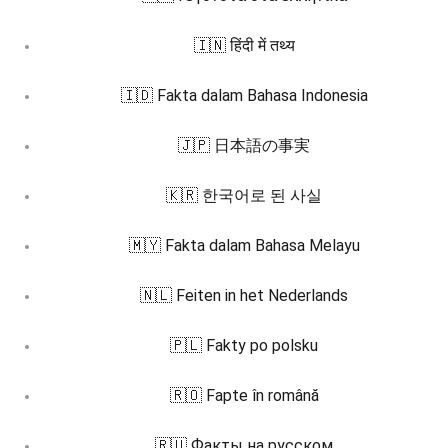
🇮🇳 हिंदी में तथ्य
🇮🇩 Fakta dalam Bahasa Indonesia
🇯🇵 日本語の事実
🇰🇷 한국어로 된 사실
🇲🇾 Fakta dalam Bahasa Melayu
🇳🇱 Feiten in het Nederlands
🇵🇱 Fakty po polsku
🇷🇴 Fapte în română
🇷🇺 Факты на русском