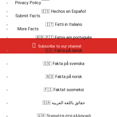
Privacy Policy
🇪🇸 Hechos en Español
Submit Facts
🇮🇹 Fatti in Italiano
More Facts
🇧🇷 🇵🇹 Fatos em português
Subscribe to our channel
🇩🇰 Fakta på dansk
🇸🇪 Fakta på svenska
🇳🇴 Fakta på norsk
🇫🇮 Faktat suomeksi
🇸🇦 حقائق باللغة العربية
🇬🇷 Γεγονότα στα ελληνικά