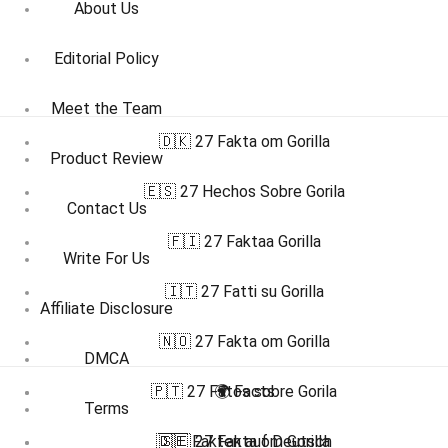
About Us
Editorial Policy
Meet the Team
🇩🇰 27 Fakta om Gorilla
Product Review
🇪🇸 27 Hechos Sobre Gorila
Contact Us
🇫🇮 27 Faktaa Gorilla
Write For Us
🇮🇹 27 Fatti su Gorilla
Affiliate Disclosure
🇳🇴 27 Fakta om Gorilla
DMCA
🇵🇹 27 Fatos sobre Gorila
🌍 Facts
Terms
🇩🇪 Fakten auf Deutsch
🇸🇪 27 Fakta om Gorilla