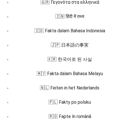
🇬🇷 Γεγονότα στα ελληνικά
🇮🇳 हिंदी में तथ्य
🇮🇩 Fakta dalam Bahasa Indonesia
🇯🇵 日本語の事実
🇰🇷 한국어로 된 사실
🇲🇾 Fakta dalam Bahasa Melayu
🇳🇱 Feiten in het Nederlands
🇵🇱 Fakty po polsku
🇷🇴 Fapte în română