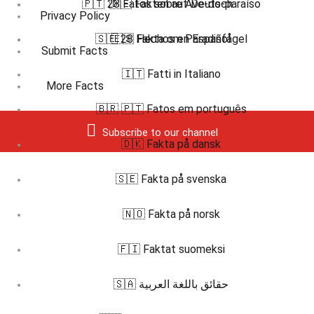
🇵🇹 28 Fatos sobre Ave-do-paraíso
🇩🇪 Fakten auf Deutsch
Privacy Policy
🇸🇪 28 Fakta om Paradisfågel
🇪🇸 Hechos en Español
Submit Facts
🇮🇹 Fatti in Italiano
More Facts
🇧🇷 🇵🇹 Fatos em português
Subscribe to our channel
🇩🇰 Fakta på dansk
🇸🇪 Fakta på svenska
🇳🇴 Fakta på norsk
🇫🇮 Faktat suomeksi
🇸🇦 حقائق باللغة العربية