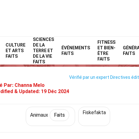
SCIENCES
Home
Nature
Faits
Animaux
FITNESS
Faits
CULTURE
DE LA
ÉVÉNEMENTS
ET BIEN-
GÉNÉR
ET ARTS
TERRE ET
28 Faits Sur Périophthalme
FAITS
ÊTRE
FAITS
FAITS
DE LA VIE
FAITS
FAITS
Vérifié par un expert
Directives édit
é Par:
Channa Melo
dified & Updated:
19 Déc 2024
Fiskefakta
Animaux
Faits