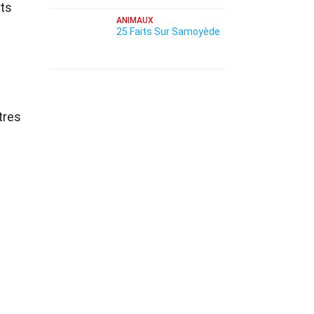
its
ANIMAUX
25 Faits Sur Samoyède
tres