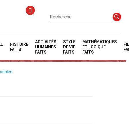
ACTIVITÉS
STYLE
MATHÉMATIQUES
AL
HISTOIRE
FI
HUMAINES
DE VIE
ET LOGIQUE
FAITS
FA
FAITS
FAITS
FAITS
oriales