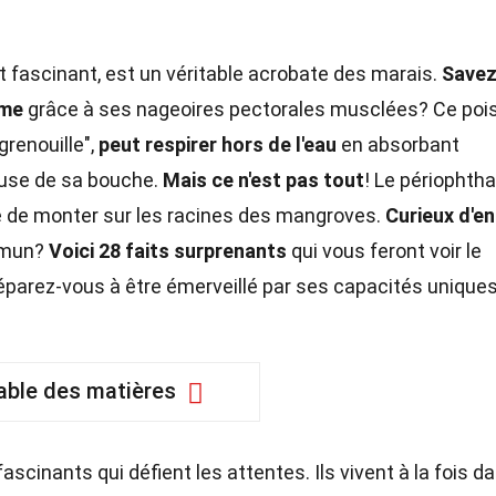
t fascinant, est un véritable acrobate des marais.
Savez
rme
grâce à ses nageoires pectorales musclées? Ce poi
renouille",
peut respirer hors de l'eau
en absorbant
euse de sa bouche.
Mais ce n'est pas tout
! Le périophth
le de monter sur les racines des mangroves.
Curieux d'en
mmun?
Voici 28 faits surprenants
qui vous feront voir le
éparez-vous à être émerveillé par ses capacités uniques
able des matières
cinants qui défient les attentes. Ils vivent à la fois d