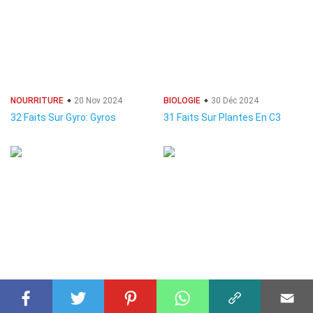
NOURRITURE
20 Nov 2024
BIOLOGIE
30 Déc 2024
32 Faits Sur Gyro: Gyros
31 Faits Sur Plantes En C3
NOURRITURE
22 Nov 2024
POKÉMON
27 Nov 2024
36 Faits Sur Chorizo
31 Faits Sur Gruikui (Pokémon)