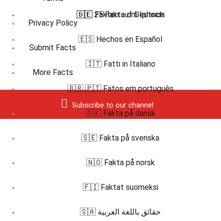
🇸🇪 25 Fakta om Ipheion
🇩🇪 Fakten auf Deutsch
Privacy Policy
🇪🇸 Hechos en Español
Submit Facts
🇮🇹 Fatti in Italiano
More Facts
🇧🇷 🇵🇹 Fatos em português
Subscribe to our channel
🇩🇰 Fakta på dansk
🇸🇪 Fakta på svenska
🇳🇴 Fakta på norsk
🇫🇮 Faktat suomeksi
🇸🇦 حقائق باللغة العربية