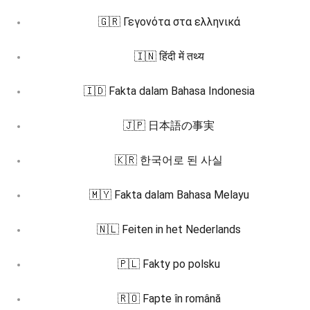
🇬🇷 Γεγονότα στα ελληνικά
🇮🇳 हिंदी में तथ्य
🇮🇩 Fakta dalam Bahasa Indonesia
🇯🇵 日本語の事実
🇰🇷 한국어로 된 사실
🇲🇾 Fakta dalam Bahasa Melayu
🇳🇱 Feiten in het Nederlands
🇵🇱 Fakty po polsku
🇷🇴 Fapte în română