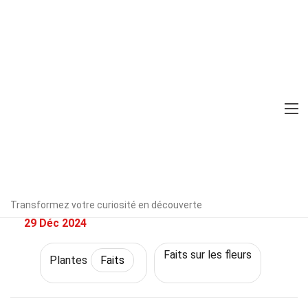
Home
Nature
Faits
Plantes
Faits
25 Faits Sur Mazus
Vérifié par un expert
Directives
éditoriales
Rédigé Par:
Steffane
Mauldin
Transformez votre curiosité en découverte
Publié:
29 Déc 2024
Faits sur les fleurs
Plantes
Faits