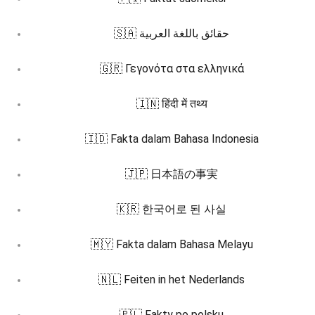
🇸🇦 حقائق باللغة العربية
🇬🇷 Γεγονότα στα ελληνικά
🇮🇳 हिंदी में तथ्य
🇮🇩 Fakta dalam Bahasa Indonesia
🇯🇵 日本語の事実
🇰🇷 한국어로 된 사실
🇲🇾 Fakta dalam Bahasa Melayu
🇳🇱 Feiten in het Nederlands
🇵🇱 Fakty po polsku