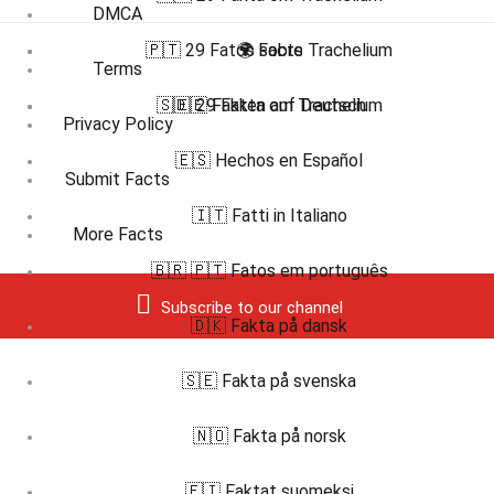
DMCA
🇵🇹 29 Fatos sobre Trachelium
🌍 Facts
Terms
🇸🇪 29 Fakta om Trachelium
🇩🇪 Fakten auf Deutsch
Privacy Policy
🇪🇸 Hechos en Español
Submit Facts
🇮🇹 Fatti in Italiano
More Facts
🇧🇷 🇵🇹 Fatos em português
Subscribe to our channel
🇩🇰 Fakta på dansk
🇸🇪 Fakta på svenska
🇳🇴 Fakta på norsk
🇫🇮 Faktat suomeksi